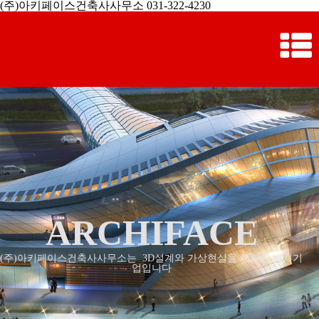
(주)아키페이스건축사사무소 031-322-4230
ARCHIFACE
(주)아키페이스건축사사무소는 3D설계와 가상현실을 특화한 벤처기
업입니다