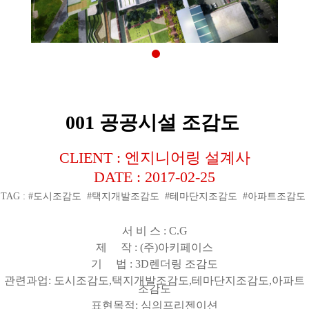
001 공공시설 조감도
CLIENT : 엔지니어링 설계사
DATE : 2017-02-25
TAG : #도시조감도 #택지개발조감도 #테마단지조감도 #아파트조감도
서 비 스 : C.G
제 작 : (주)아키페이스
기 법 : 3D렌더링 조감도
관련과업: 도시조감도,택지개발조감도,테마단지조감도,아파트
조감도
표현목적: 심의프리젠이션