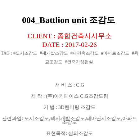
004_Battlion unit 조감도
CLIENT : 종합건축사사무소
DATE : 2017-02-26
TAG : #도시조감도 #재개발조감도 #재건축조감도 #아파트조감도 #육
교조감도 #건축가상현실
서 비 스
: C.G
제 작
: (
주
)
아키페이스
C.G
조감도팀
기 법
: 3D
렌더링 조감도
관련과업
:
도시조감도
,
택지개발조감도
,
테마단지조감도
,
아파트
조감도
표현목적
:
심의조감도