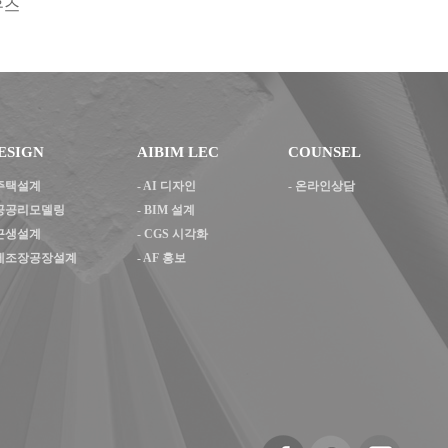
우스
ESIGN
AIBIM LEC
COUNSEL
주택설계
-
AI 디자인
- 온라인상담
공공리모델링
-
BIM 설계
근생설계
-
CGS 시각화
제조장공장설계
-
AF 홍보