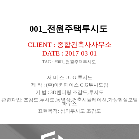
001_전원주택투시도
CLIENT : 종합건축사사무소
DATE : 2017-03-01
TAG : #001_전원주택투시도
서 비 스
: C.G
투시도
제 작
: (
주
)
아키페이스
C.G
투시도팀
기 법
: 3D
렌더링 조감도
,
투시도
관련과업
:
조감도
,
투시도
,
동영상
,
건축시뮬레이션
,
가상현실모델
하우스
표현목적
:
심의투시도 조감도