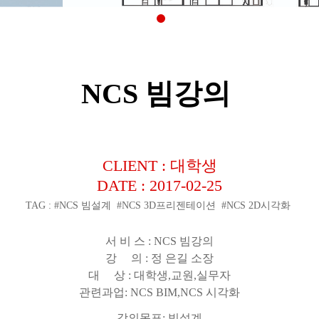
NCS 빔강의
CLIENT : 대학생
DATE : 2017-02-25
TAG : #NCS 빔설계 #NCS 3D프리젠테이션 #NCS 2D시각화
서 비 스
: NCS 빔강의
강 의
: 정 은길 소장
대 상
: 대학생,교원,실무자
관련과업
: NCS BIM,NCS 시각화
강의목표: 빔설계