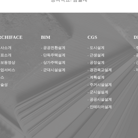
RCHIFACE
BIM
CGS
D
 회사소개
-
공공전환설계
-
도시설계
-
 대표소개
-
단독주택설계
-
근생설계
-
 홍보동영상
-
상가주택설계
-
공장설계
-
 사업서비스
-
군대시설설계
-
경관육교설계
-
뉴스
-
계획설계
기술성
-
주거시설설계
-
군시설설계
-
공공시설설계
-
인테리어설계