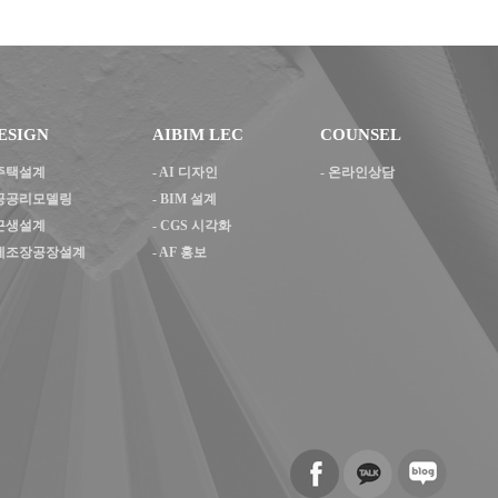
ESIGN
AIBIM LEC
COUNSEL
주택설계
-
AI 디자인
- 온라인상담
공공리모델링
-
BIM 설계
근생설계
-
CGS 시각화
제조장공장설계
-
AF 홍보