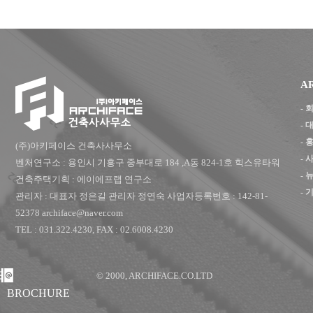
A
-
-
-
(주)아키페이스 건축사사무소
-
벤처연구소 : 용인시 기흥구 중부대로 184 ,A동 824-1호 힉스유타워
- 
건축주택기획 : 에이에프랩 연구소
- 
관리자 : 대표자 정은길 관리자 정연숙 사업자등록번호 : 142-81-
52378 archiface@naver.com
TEL : 031.322.4230, FAX : 02.6008.4230
© 2000, ARCHIFACE.CO.LTD
BROCHURE