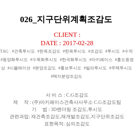
026_지구단위계획조감도
CLIENT :
DATE : 2017-02-28
TAG : #건축투시도 #한옥조감도 #한옥투시도 #조감도 #투시도 #수작
#동양화투시도 #수묵화투시도 #한국화투시도 #아키페이스 #홍도동영
상 #시뮬레이션 #분양조감도 #홍보투시도 #빌라투시도 #주택투시도
#택지분양조감도
서 비 스
: C.G
조감도
제 작
: (
주
)
아키페이스건축사사무소
C.G
조감도팀
기 법
: 3D
렌더링 조감도
,
투시도
관련과업
:
재건축조감도
,
재개발조감도
,
지구단위조감도
표현목적
:
심의조감도